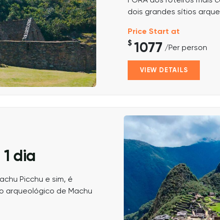
FORA dos roteiros mais co
dois grandes sítios arqueo
Price Start at
$
1077
/Per person
VIEW DETAILS
 1 dia
achu Picchu e sim, é
ítio arqueológico de Machu