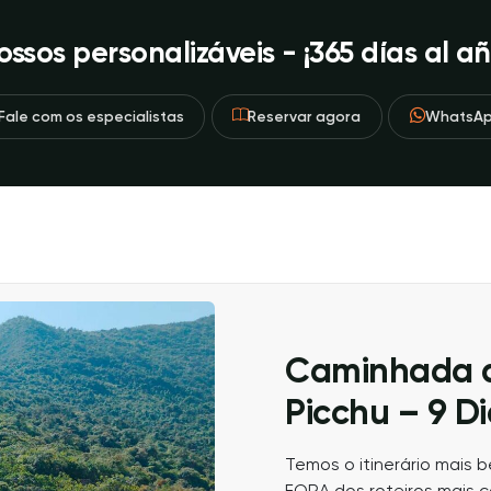
ossos personalizáveis ​​- ¡365 días al añ
Fale com os especialistas
Reservar agora
WhatsA
Caminhada 
Picchu – 9 Di
Temos o itinerário mais 