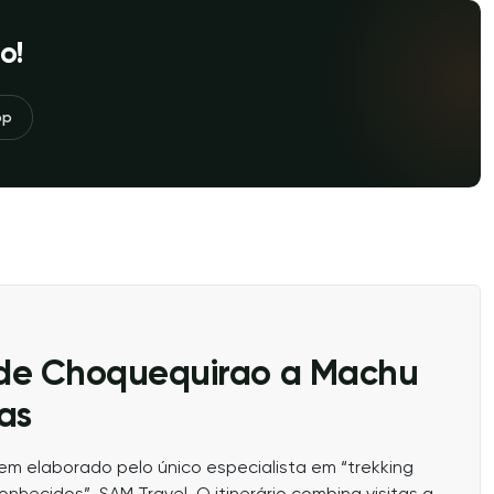
o!
pp
de Choquequirao a Machu
as
bem elaborado pelo único especialista em “trekking