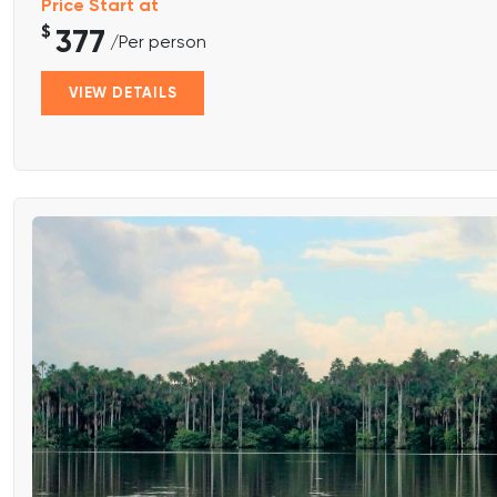
Price Start at
$
377
/Per person
VIEW DETAILS