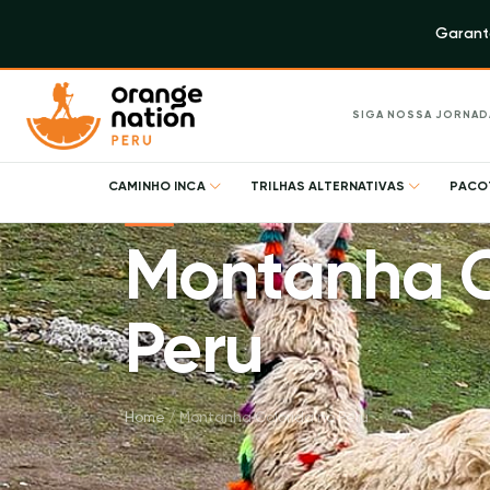
Garanta
SIGA NOSSA JORNAD
CAMINHO INCA
TRILHAS ALTERNATIVAS
PACO
Montanha C
Peru
Home
/
Montanha Colorida no Peru