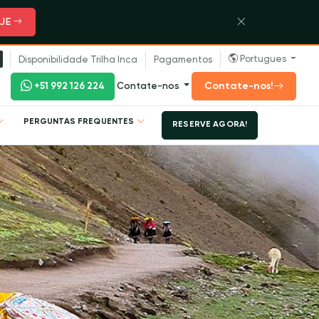
JE
Portugues
Disponibilidade Trilha Inca
Pagamentos
Contate-nos!
+51 992 126 224
Contate-nos
PERGUNTAS FREQUENTES
RESERVE AGORA!