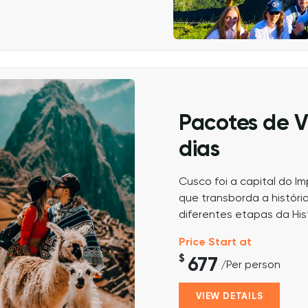
Pacotes de 
dias
Cusco foi a capital do 
que transborda a históri
diferentes etapas da His
Price Start at
$
677
/Per person
VIEW DETAILS