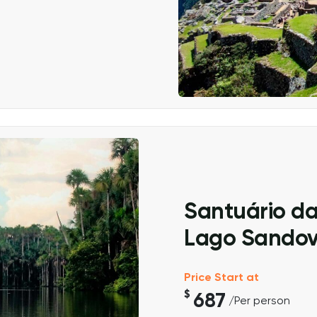
Santuário d
Lago Sandova
Price Start at
$
687
/Per person