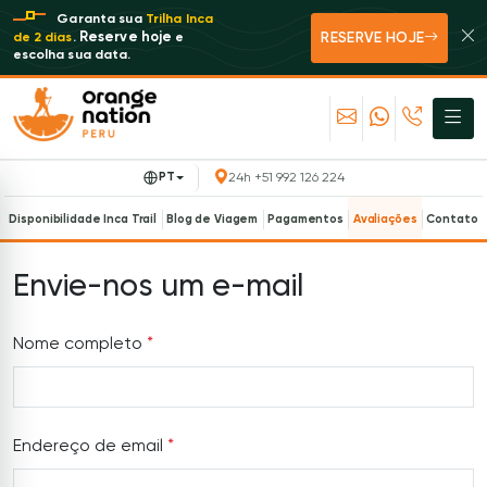
Garanta sua
Trilha Inca
RESERVE HOJE
Reserve hoje
de 2 dias
.
e
escolha sua data.
PT
24h +51 992 126 224
Disponibilidade Inca Trail
Blog de Viagem
Pagamentos
Avaliações
Contato
Envie-nos um e-mail
Nome completo
*
Endereço de email
*