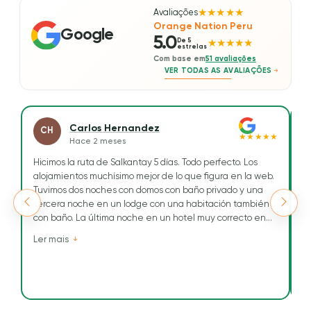
Avaliações
★★★★★
Orange Nation Peru
Google
5.0
De 5
★★★★★
estrelas
Com base em
51 avaliações
VER TODAS AS AVALIAÇÕES
Carlos Hernandez
CH
★★★★★
Hace 2 meses
Hicimos la ruta de Salkantay 5 días. Todo perfecto. Los
H
alojamientos muchísimo mejor de lo que figura en la web.
Tr
Tuvimos dos noches con domos con baño privado y una
To
tercera noche en un lodge con una habitación también
ge
con baño. La última noche en un hotel muy correcto en
Re
Aguascalientes.
e
Ler mais
L
cu
Tuvimos como guía a Maribel, una chica simpática, muy
a
conocedora del terreno, dominaba, perfectamente los
n
tiempos.
T
Siempre atenta a las necesidades que teníamos. Nos
d