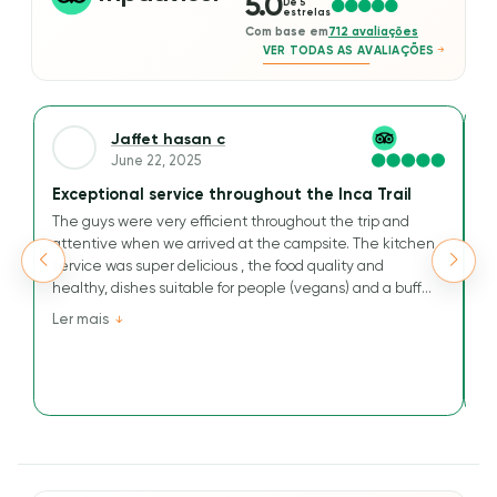
5.0
De 5
estrelas
Com base em
712 avaliações
VER TODAS AS AVALIAÇÕES
Jaffet hasan c
June 22, 2025
Exceptional service throughout the Inca Trail
A
The guys were very efficient throughout the trip and
We
attentive when we arrived at the campsite. The kitchen
Ou
service was super delicious , the food quality and
t
healthy, dishes suitable for people (vegans) and a buffet
M
that has nothing to envy others.
v
Ler mais
L
Their kindness and efficiency are greatly appreciated for
tr
this journey to the Inca Way.
an
a
He
wo