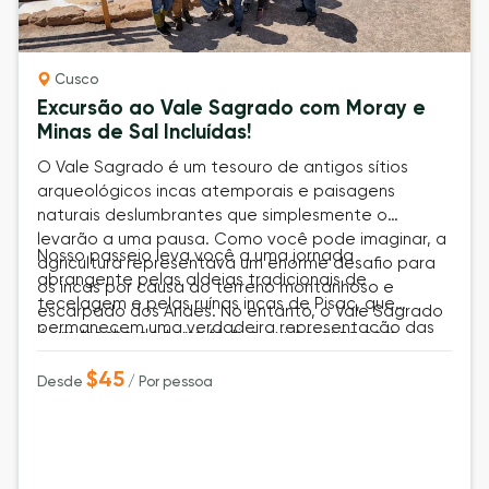
Cusco
Excursão ao Vale Sagrado com Moray e
Minas de Sal Incluídas!
O Vale Sagrado é um tesouro de antigos sítios
arqueológicos incas atemporais e paisagens
naturais deslumbrantes que simplesmente o
levarão a uma pausa. Como você pode imaginar, a
Nosso passeio leva você a uma jornada
agricultura representava um enorme desafio para
abrangente pelas aldeias tradicionais de
os incas por causa do terreno montanhoso e
tecelagem e pelas ruínas incas de Pisac, que
escarpado dos Andes. No entanto, o Vale Sagrado
permanecem uma verdadeira representação das
é um trecho de terra fértil e exuberante com
práticas agrícolas incas. Exploramos uma fazenda
infinitas fontes de água doce. Este era o coração
de camelídeos cercada por lhamas, alpacas e
$45
da terra Inca; a temperatura é amena em
Desde
/ Por pessoa
vicunhas entre muitos outros camelídeos. Dirigindo
comparação com o resto de Cusco e as vistas são
pela estrada principal, visitamos os terraços
incríveis.
agrícolas experimentais de Moray e as minas de sal
pré-inca de Maras, que ainda funcionam como a