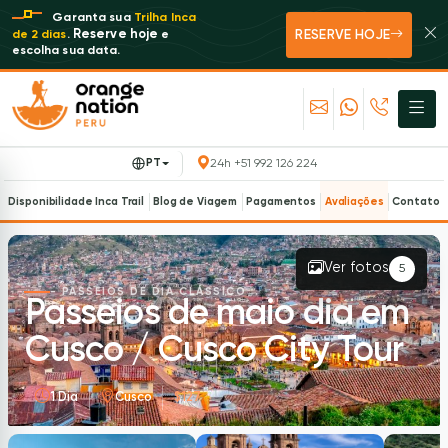
Garanta sua
Trilha Inca
RESERVE HOJE
Reserve hoje
de 2 dias
.
e
escolha sua data.
PT
24h +51 992 126 224
Disponibilidade Inca Trail
Blog de Viagem
Pagamentos
Avaliações
Contato
Ver fotos
5
- PASSEIOS DE DIA CLÁSSICO
Passeios de maio dia em
Cusco / Cusco City Tour
1 Dia
Cusco
$127