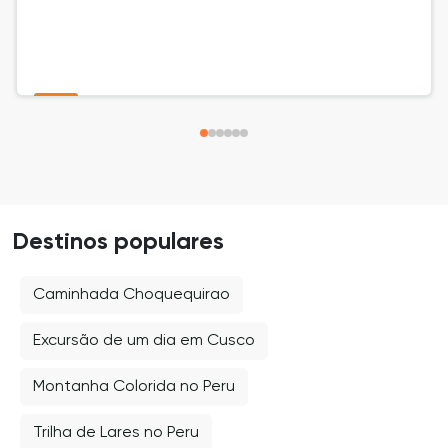
principal fonte de renda desta pequena
comunidade e fornecem ao Peru mais de 90% de
seu sal. À medida que o sol começa a se pôr,
visitamos o sítio arqueológico de Ollantaytambo,
onde ocorreu a derradeira e mais intensa batalha
entre o Império Inca e os invasores espanhóis.
Destinos populares
Caminhada Choquequirao
Excursão de um dia em Cusco
Montanha Colorida no Peru
Trilha de Lares no Peru