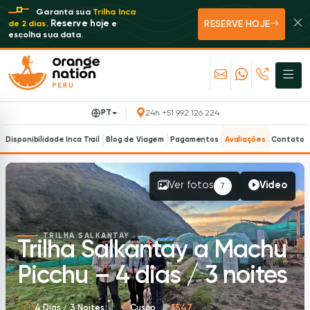
Garanta sua
Trilha Inca
RESERVE HOJE
Reserve hoje
de 2 dias
.
e
escolha sua data.
PT
24h +51 992 126 224
Disponibilidade Inca Trail
Blog de Viagem
Pagamentos
Avaliações
Contato
Ver fotos
Video
7
- TRILHA SALKANTAY
Trilha Salkantay a Machu
Picchu – 4 dias / 3 noites
4 Dias / 3 Noites
Cusco
$547