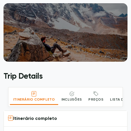
Trip Details
ASSISTA AO VÍDEO
ITINERÁRIO COMPLETO
INCLUSÕES
PREÇOS
LISTA DE 
Itinerário completo