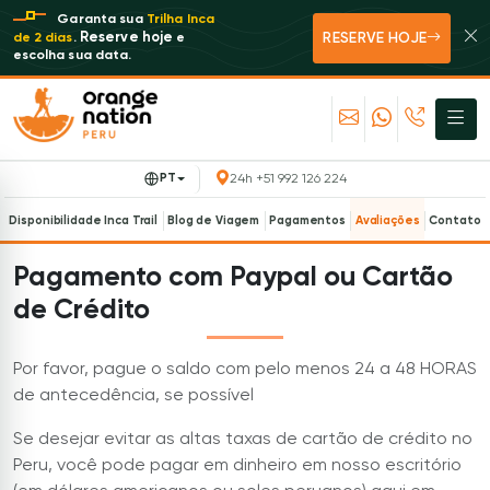
Garanta sua
Trilha Inca
RESERVE HOJE
Reserve hoje
de 2 dias
.
e
escolha sua data.
PT
24h +51 992 126 224
Disponibilidade Inca Trail
Blog de Viagem
Pagamentos
Avaliações
Contato
Pagamento com Paypal ou Cartão
de Crédito
Por favor, pague o saldo com pelo menos 24 a 48 HORAS
de antecedência, se possível
Se desejar evitar as altas taxas de cartão de crédito no
Peru, você pode pagar em dinheiro em nosso escritório