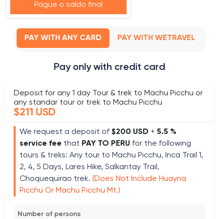
Pague o saldo final
PAY WITH ANY CARD
PAY WITH WETRAVEL
Pay only with credit card
Deposit for any 1 day Tour & trek to Machu Picchu or
any standar tour or trek to Machu Picchu
$211 USD
We request a deposit of
$200 USD
+
5.5 %
service fee
that
PAY TO PERU
for the following
tours & treks: Any tour to Machu Picchu, Inca Trail 1,
2, 4, 5 Days, Lares Hike, Salkantay Trail,
Choquequirao trek.
(Does Not Include Huayna
Picchu Or Machu Picchu Mt.)
Number of persons