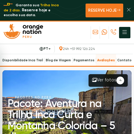
Garanta sua
Trilha Inca
RESERVE HOJE
Reserve hoje
de 2 dias
.
e
escolha sua data.
PT
24h +51 992 126 224
Disponibilidade Inca Trail
Blog de Viagem
Pagamentos
Avaliações
Contato
Ver fotos
4
PACOTES NO PERU
Pacote: Aventura na
Trilha Inca Curta e
Montanha Colorida – 5