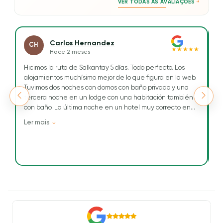
VER TODAS AS AVALIAÇÕES
Carlos Hernandez
CH
★★★★★
Hace 2 meses
Hicimos la ruta de Salkantay 5 días. Todo perfecto. Los
H
alojamientos muchísimo mejor de lo que figura en la web.
Tr
Tuvimos dos noches con domos con baño privado y una
To
tercera noche en un lodge con una habitación también
ge
con baño. La última noche en un hotel muy correcto en
Re
Aguascalientes.
e
Ler mais
L
cu
Tuvimos como guía a Maribel, una chica simpática, muy
a
conocedora del terreno, dominaba, perfectamente los
n
tiempos.
T
Siempre atenta a las necesidades que teníamos. Nos
d
hizo mil fotos.
lu
Luis Alberto fue el cocinero y Celso su ayudante. La
a
comida muy buena y enriquecedora, muchísima
T
cantidad.
e
John fue el arriero que nos llevó nuestras mochilas en las
fu