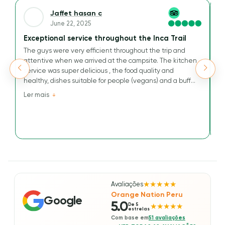
Jaffet hasan c
June 22, 2025
Exceptional service throughout the Inca Trail
A
The guys were very efficient throughout the trip and
We
attentive when we arrived at the campsite. The kitchen
Ou
service was super delicious , the food quality and
t
healthy, dishes suitable for people (vegans) and a buffet
M
that has nothing to envy others.
v
Ler mais
L
Their kindness and efficiency are greatly appreciated for
tr
this journey to the Inca Way.
an
a
He
wo
Avaliações
★★★★★
Orange Nation Peru
Google
5.0
De 5
★★★★★
estrelas
Com base em
51 avaliações