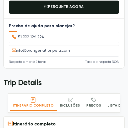
PERGUNTE AGORA
Precisa de ajuda para planejar?
+51 992 126 224
info@orangenationperu.com
Resposta em até 2 horas
Taxa de resposta 100%
Trip Details
ITINERÁRIO COMPLETO
INCLUSÕES
PREÇOS
LISTA DE 
Itinerário completo