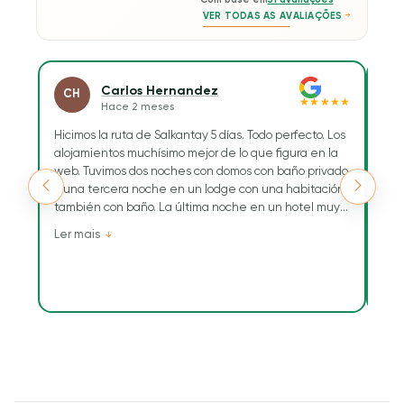
Com base em
51 avaliações
VER TODAS AS AVALIAÇÕES
Carlos Hernandez
CH
E
★★★★★
Hace 2 meses
Hicimos la ruta de Salkantay 5 días. Todo perfecto. Los
Hoy
alojamientos muchísimo mejor de lo que figura en la
Trav
web. Tuvimos dos noches con domos con baño privado
Tod
y una tercera noche en un lodge con una habitación
la g
también con baño. La última noche en un hotel muy
pais
correcto en Aguascalientes.
Resa
Ler mais
Ler
se 
Tuvimos como guía a Maribel, una chica simpática,
herm
muy conocedora del terreno, dominaba,
de 
perfectamente los tiempos.
rec
Siempre atenta a las necesidades que teníamos. Nos
Tam
hizo mil fotos.
dur
Luis Alberto fue el cocinero y Celso su ayudante. La
de l
comida muy buena y enriquecedora, muchísima
nun
cantidad.
Tam