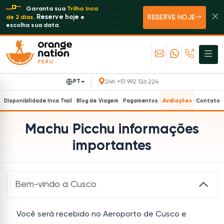
Garanta sua
Trilha Inca
RESERVE HOJE
Reserve hoje
de 2 dias
.
e
escolha sua data.
PT
24h +51 992 126 224
Disponibilidade Inca Trail
Blog de Viagem
Pagamentos
Avaliações
Contato
Machu Picchu informações
importantes
Bem-vindo a Cusco
Você será recebido no Aeroporto de Cusco e