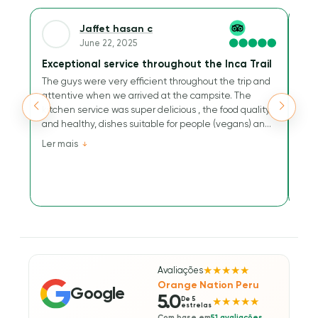
Jaffet hasan c
June 22, 2025
Exceptional service throughout the Inca Trail
A w
The guys were very efficient throughout the trip and
We 
attentive when we arrived at the campsite. The
Trai
kitchen service was super delicious , the food quality
sur
and healthy, dishes suitable for people (vegans) and
us.
a buffet that has nothing to envy others.
res
Ler mais
Ler
Their kindness and efficiency are greatly
gui
appreciated for this journey to the Inca Way.
mak
were
bey
made
wond
Avaliações
★★★★★
Orange Nation Peru
Google
5.0
De 5
★★★★★
estrelas