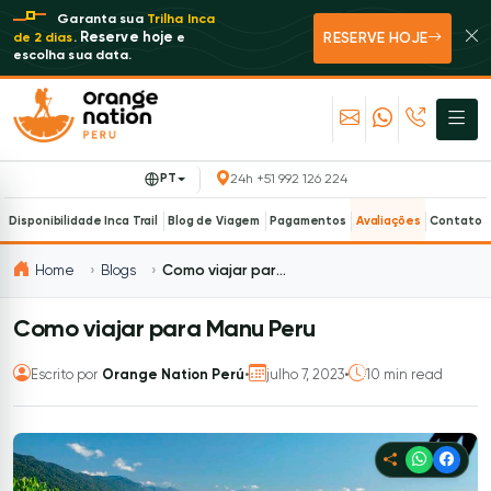
Garanta sua
Trilha Inca
RESERVE HOJE
Reserve hoje
de 2 dias
.
e
escolha sua data.
PT
24h +51 992 126 224
Disponibilidade Inca Trail
Blog de Viagem
Pagamentos
Avaliações
Contato
Home
Blogs
Como viajar para Manu Peru
Como viajar para Manu Peru
Escrito por
Orange Nation Perú
•
julho 7, 2023
•
10 min read