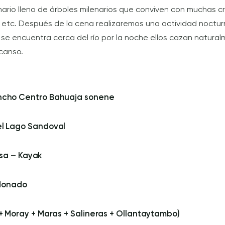
rio lleno de árboles milenarios que conviven con muchas cr
etc. Después de la cena realizaremos una actividad noctur
e se encuentra cerca del río por la noche ellos cazan natur
scanso.
ncho Centro Bahuaja sonene
l Lago Sandoval
esa – Kayak
ldonado
 Moray + Maras + Salineras + Ollantaytambo)