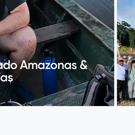
izado Amazonas &
ías