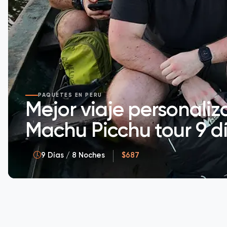
PAQUETES EN PERU
Mejor viaje personal
Machu Picchu tour 9 d
9 Días / 8 Noches
$687