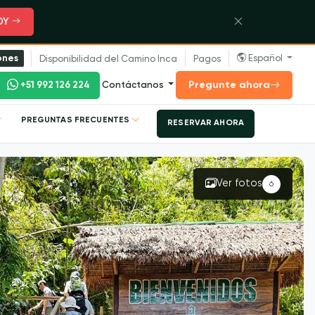
OY
Español
ones
Disponibilidad del Camino Inca
Pagos
Pregunte ahora
+51 992 126 224
Contáctanos
PREGUNTAS FRECUENTES
RESERVAR AHORA
Ver fotos
6