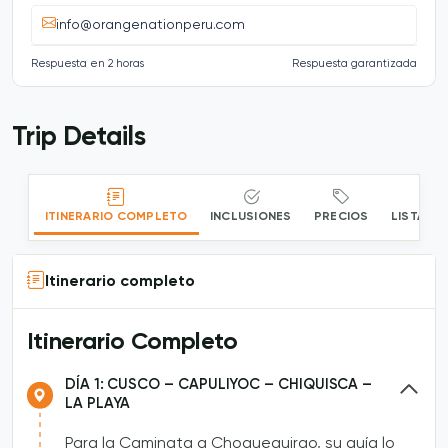
info@orangenationperu.com
Respuesta en 2 horas
Respuesta garantizada
Trip Details
ITINERARIO COMPLETO
INCLUSIONES
PRECIOS
LISTA DE
Itinerario completo
Itinerario Completo
DÍA 1: CUSCO – CAPULIYOC – CHIQUISCA –
LA PLAYA
Para la Caminata a Choquequirao, su guía lo