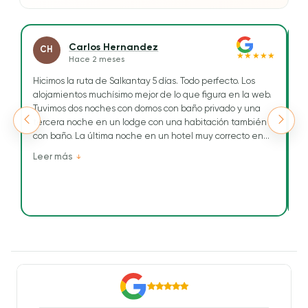
Carlos Hernandez
CH
★★★★★
Hace 2 meses
Hicimos la ruta de Salkantay 5 días. Todo perfecto. Los
H
alojamientos muchísimo mejor de lo que figura en la web.
Tr
Tuvimos dos noches con domos con baño privado y una
To
tercera noche en un lodge con una habitación también
ge
con baño. La última noche en un hotel muy correcto en
Re
Aguascalientes.
e
Leer más
L
cu
Tuvimos como guía a Maribel, una chica simpática, muy
a
conocedora del terreno, dominaba, perfectamente los
n
tiempos.
T
Siempre atenta a las necesidades que teníamos. Nos
d
hizo mil fotos.
lu
Luis Alberto fue el cocinero y Celso su ayudante. La
a
comida muy buena y enriquecedora, muchísima
T
cantidad.
e
John fue el arriero que nos llevó nuestras mochilas en las
fu
mulas y también ayudaba a los cocineros.
M