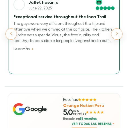
Jaffet hasan c
June 22, 2025
Exceptional service throughout the Inca Trail
A
The guys were very efficient throughout the trip and
We
attentive when we arrived at the campsite. The kitchen
Ou
service was super delicious , the food quality and
t
healthy, dishes suitable for people (vegans) and a buffet
M
that has nothing to envy others.
v
Leer más
L
Their kindness and efficiency are greatly appreciated for
tr
this journey to the Inca Way.
an
a
He
wo
Reseñas
★★★★★
Orange Nation Peru
Google
5.0
De 5
★★★★★
estrellas
Basado en
51 reseñas
VER TODAS LAS RESEÑAS