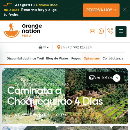
Asegura tu
Camino Inca
RESERVA HOY
Reserva hoy
de 2 días
.
y elige
tu fecha.
ES
24h +51 992 126 224
Disponibilidad Inca Trail
Blog de Viajes
Pagos
Opiniones
Contáctanos
Ver fotos
4
CAMINATA A CHOQUEQUIRAO
Caminata a
Choquequirao 4 Días
4 Días / 3 Noches
Cusco
$537