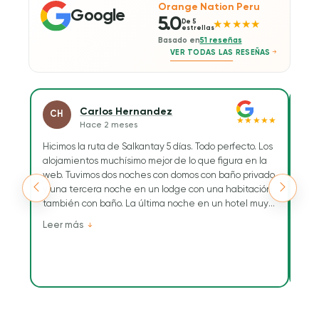
Orange Nation Peru
Google
5.0
De 5
★★★★★
estrellas
Basado en
51 reseñas
VER TODAS LAS RESEÑAS
Carlos Hernandez
CH
E
★★★★★
Hace 2 meses
Hicimos la ruta de Salkantay 5 días. Todo perfecto. Los
Hoy
alojamientos muchísimo mejor de lo que figura en la
Trav
web. Tuvimos dos noches con domos con baño privado
Tod
y una tercera noche en un lodge con una habitación
la g
también con baño. La última noche en un hotel muy
pais
correcto en Aguascalientes.
Resa
Leer más
Lee
se 
Tuvimos como guía a Maribel, una chica simpática,
herm
muy conocedora del terreno, dominaba,
de 
perfectamente los tiempos.
rec
Siempre atenta a las necesidades que teníamos. Nos
Tam
hizo mil fotos.
dur
Luis Alberto fue el cocinero y Celso su ayudante. La
de l