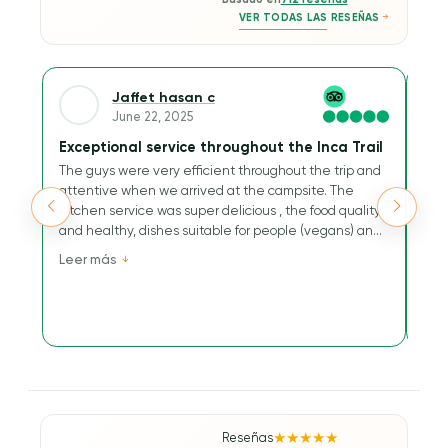
Basado en
712 reseñas
VER TODAS LAS RESEÑAS
Jaffet hasan c
June 22, 2025
Exceptional service throughout the Inca Trail
A w
The guys were very efficient throughout the trip and
We 
attentive when we arrived at the campsite. The
Trai
kitchen service was super delicious , the food quality
sur
and healthy, dishes suitable for people (vegans) and
us.
a buffet that has nothing to envy others.
res
Leer más
Lee
Their kindness and efficiency are greatly
gui
appreciated for this journey to the Inca Way.
mak
were
bey
made
wond
Reseñas
★★★★★